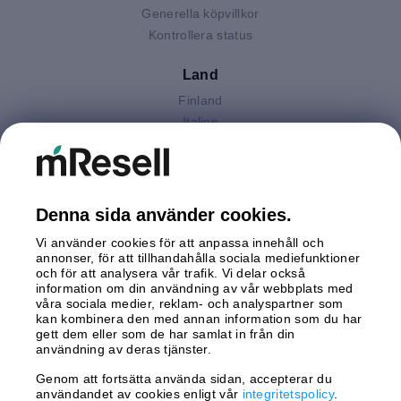
Generella köpvillkor
Kontrollera status
Land
Finland
Italien
Nederländerna
Polen
Spanien
Storbritannien
Denna sida använder cookies.
Sverige
Vi använder cookies för att anpassa innehåll och
Tyskland
annonser, för att tillhandahålla sociala mediefunktioner
Österrike
och för att analysera vår trafik. Vi delar också
information om din användning av vår webbplats med
våra sociala medier, reklam- och analyspartner som
Betalningar
kan kombinera den med annan information som du har
gett dem eller som de har samlat in från din
användning av deras tjänster.
Genom att fortsätta använda sidan, accepterar du
Leverans av
användandet av cookies enligt vår
integritetspolicy
.