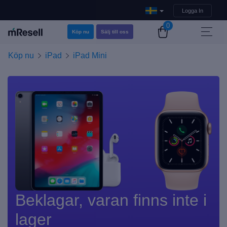
Logga In
0
Köp nu
Sälj till oss
Köp nu
iPad
iPad Mini
Beklagar, varan finns inte i
lager