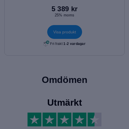
5 389 kr
25% moms
Visa produkt
Fri frakt
1-2 vardagar
Omdömen
Utmärkt