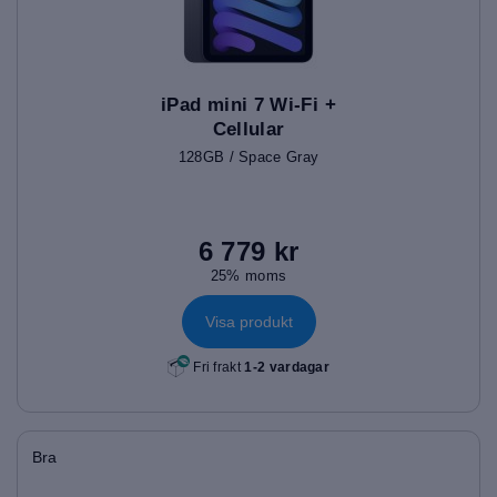
iPad mini 7 Wi-Fi +
Cellular
128GB / Space Gray
6 779 kr
25% moms
Visa produkt
Fri frakt
1-2 vardagar
Bra