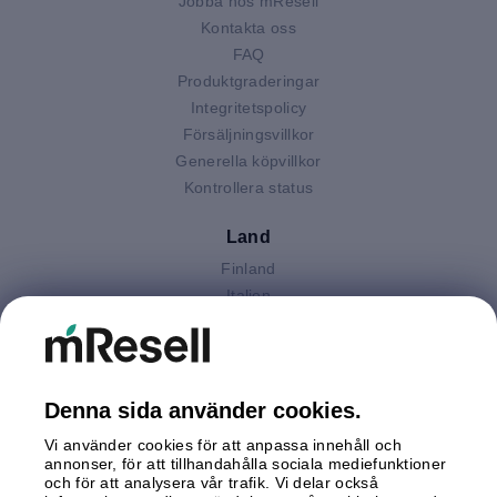
Jobba hos mResell
Kontakta oss
FAQ
Produktgraderingar
Integritetspolicy
Försäljningsvillkor
Generella köpvillkor
Kontrollera status
Land
Finland
Italien
Nederländerna
Polen
Spanien
Storbritannien
Denna sida använder cookies.
Sverige
Vi använder cookies för att anpassa innehåll och
Tyskland
annonser, för att tillhandahålla sociala mediefunktioner
Österrike
och för att analysera vår trafik. Vi delar också