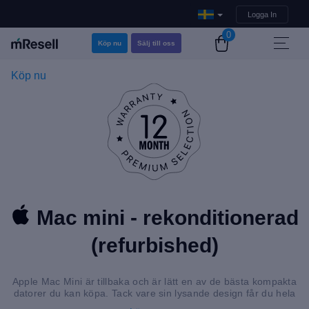
Logga In
0
Köp nu
Sälj till oss
Köp nu
Mac mini - rekonditionerad
(refurbished)
Apple Mac Mini är tillbaka och är lätt en av de bästa kompakta
datorer du kan köpa. Tack vare sin lysande design får du hela
Mac upplevelsen i litet format.