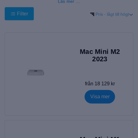
Läs mer …
Här kan du köpa en begagnad produkt som är restaurerad av
proffs. Det är tack vare det som gör att vi kan erbjuda dig som
Filter
Pris - lågt till högt
kund både hög kvalitet samtidigt som du får ett förmånligt pris.
Om du köper en Mac Mini från oss
Kan vi erbjuda dig en billig Mac Mini och samtidigt garantera
att enheten är i gott skick. Som bevis på att vi är stolta och tror
på våra produkter så ingår 12 månaders garanti, kan även
Mac Mini M2
förlängas i upp till 18 månader.
2023
Funderar du på att köpa en begagnad Mac Mini? Alla våra
produkter på mResell är av hög kvalitet och har genomgått
kontroller av experter. Köp en begagnad Mac Mini till reducerat
pris hos oss och undvik att spendera mer pengar än
från 18 129 kr
nödvändigt.
Vem passar Mac mini för?
Visa mer
Mac mini kan användas som server och hjälpa till att bygga
hemautomation. Om du vill kan du också använda den precis
som vilken annan Apple-dator som helst. Mac mini har också
fått ett rykte som en hemmabio, eftersom den kan användas
för att ta filmupplevelser till en ny nivå. Det är därför en
extremt mångsidig enhet, som ändå har ett rimligt pris.