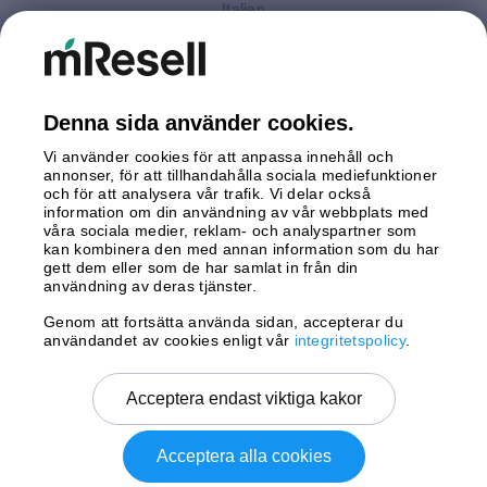
Italien
Nederländerna
Polen
Spanien
Storbritannien
Denna sida använder cookies.
Sverige
Vi använder cookies för att anpassa innehåll och
Tyskland
annonser, för att tillhandahålla sociala mediefunktioner
Österrike
och för att analysera vår trafik. Vi delar också
information om din användning av vår webbplats med
våra sociala medier, reklam- och analyspartner som
Betalningar
kan kombinera den med annan information som du har
gett dem eller som de har samlat in från din
användning av deras tjänster.
Genom att fortsätta använda sidan, accepterar du
Leverans av
användandet av cookies enligt vår
integritetspolicy
.
Acceptera endast viktiga kakor
Acceptera alla cookies
Copyright © 2026 mResell All rights reserved.