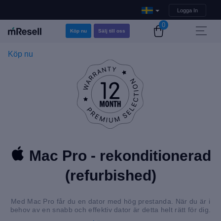
Logga In
0
Köp nu
Sälj till oss
Köp nu
Mac Pro - rekonditionerad
(refurbished)
Med Mac Pro får du en dator med hög prestanda. När du är i
behov av en snabb och effektiv dator är detta helt rätt för dig.