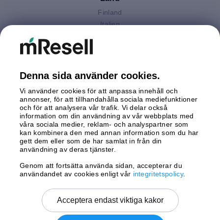
Finland
Italien
Nederländerna
Polen
Spanien
Storbritannien
Denna sida använder cookies.
Sverige
Vi använder cookies för att anpassa innehåll och
Tyskland
annonser, för att tillhandahålla sociala mediefunktioner
Österrike
och för att analysera vår trafik. Vi delar också
information om din användning av vår webbplats med
våra sociala medier, reklam- och analyspartner som
Betalningar
kan kombinera den med annan information som du har
gett dem eller som de har samlat in från din
användning av deras tjänster.
Genom att fortsätta använda sidan, accepterar du
Leverans av
användandet av cookies enligt vår
integritetspolicy
.
Acceptera endast viktiga kakor