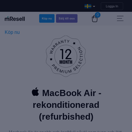
Logga In
0
Köp nu
Sälj till oss
Köp nu
MacBook Air -
rekonditionerad
(refurbished)