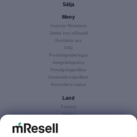
Sälja
Meny
Investor Relations
Jobba hos mResell
Kontakta oss
FAQ
Produktgraderingar
Integritetspolicy
Försäljningsvillkor
Generella köpvillkor
Kontrollera status
Land
Finland
Italien
Nederländerna
Polen
Spanien