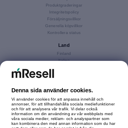
Produktgraderingar
Integritetspolicy
Försäljningsvillkor
Generella köpvillkor
Kontrollera status
Land
Finland
Italien
Nederländerna
Polen
Spanien
Storbritannien
Denna sida använder cookies.
Sverige
Vi använder cookies för att anpassa innehåll och
Tyskland
annonser, för att tillhandahålla sociala mediefunktioner
Österrike
och för att analysera vår trafik. Vi delar också
information om din användning av vår webbplats med
våra sociala medier, reklam- och analyspartner som
Betalningar
kan kombinera den med annan information som du har