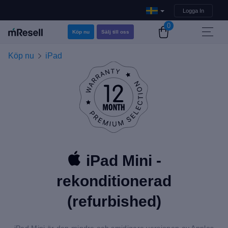
Logga In
0
Köp nu
Sälj till oss
Köp nu
iPad
iPad Mini -
rekonditionerad
(refurbished)