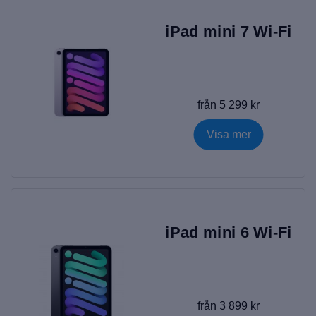
dessutom gott om utrymme för att ladda ner musik och filmer.
Det bästa är att du får smidiga möjligheter till lågt pris.
iPad mini 7 Wi-Fi
iPad Mini gör bildhanteringen enkel
Din iPad Mini ger dig högkvalitativa foton för en billig peng.
Kameran är helt jämförbar med de större modellerna av iPad.
Skärmens storlek gör också bildredigeringen enkel redan på
plats, så att du kan ladda upp dina verk på sociala media.
från 5 299 kr
Surfa på din nya iPad Mini var du än är
Visa mer
Vi säljer iPad Mini i flera olika utföranden och olika
specifikationer. Med en modell som du kan använda med SIM-
kort kan du även ladda ner appar, spela upp filmer eller surfa
överallt. Samtidigt som du kan koppla upp via wifi när du är
hemma.
Personlig upplevelse
iPad mini 6 Wi-Fi
Gör din upplevelse av iPad Mini personlig. Med stort
minnesutrymme och många olika tillbehör kan du anpassa din
iPad Mini för att passa just dig. Köp med fördel också ett skal
till din iPad Mini så du skyddar den när du är ute på äventyr.
|
iPad mini 7 Wi-Fi + Cellular
|
iPad mini 7 Wi-Fi
|
iPad mini
från 3 899 kr