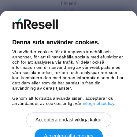
Finland
Italien
Nederländerna
Polen
Spanien
Storbritannien
Denna sida använder cookies.
Sverige
Vi använder cookies för att anpassa innehåll och
Tyskland
annonser, för att tillhandahålla sociala mediefunktioner
Österrike
och för att analysera vår trafik. Vi delar också
information om din användning av vår webbplats med
våra sociala medier, reklam- och analyspartner som
Betalningar
kan kombinera den med annan information som du har
gett dem eller som de har samlat in från din
användning av deras tjänster.
Genom att fortsätta använda sidan, accepterar du
Leverans av
användandet av cookies enligt vår
integritetspolicy
.
Acceptera endast viktiga kakor
Acceptera alla cookies