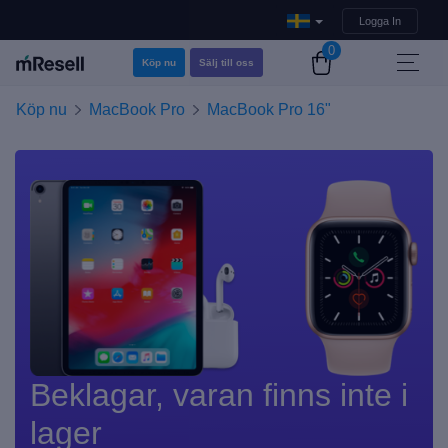
Logga In
0
Köp nu
Sälj till oss
Köp nu
MacBook Pro
MacBook Pro 16"
Beklagar, varan finns inte i
lager