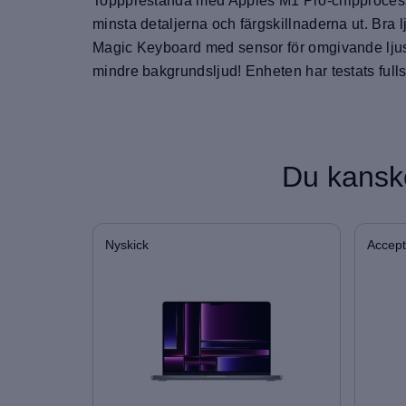
Toppprestanda med Apples M1 Pro-chipprocessor
minsta detaljerna och färgskillnaderna ut. Bra
Magic Keyboard med sensor för omgivande ljus
mindre bakgrundsljud! Enheten har testats fullst
Du kanske
Nyskick
Accept