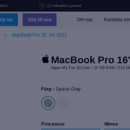
Retur
12 månaders garanti
öp nu
Sälj till oss
Om oss
Kontakta os
MacBook Pro 16" M1 2021
MacBook Pro 16
Apple M1 Pro 10-Core / 16 GB RAM / 512 G
Färg -
Space Gray
Processor
Minne