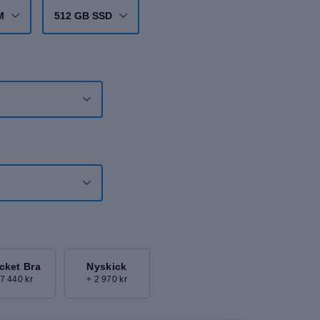
M
512 GB SSD
cket Bra
Nyskick
 7 440 kr
+ 2 970 kr