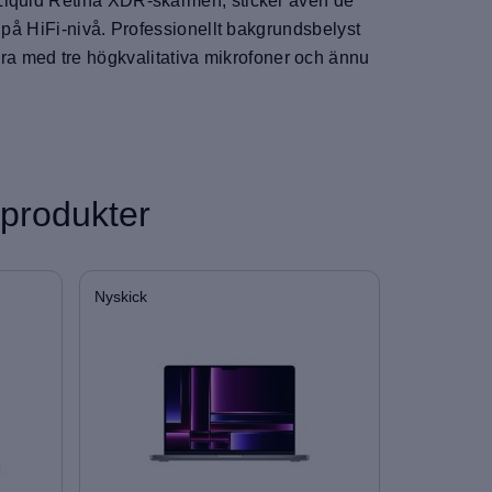
 Liquid Retina XDR-skärmen, sticker även de
 på HiFi-nivå. Professionellt bakgrundsbelyst
 med tre högkvalitativa mikrofoner och ännu
 produkter
Nyskick