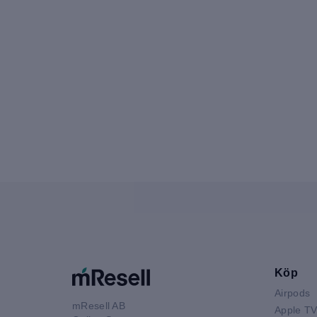
Köp
Airpods
mResell AB
Apple T