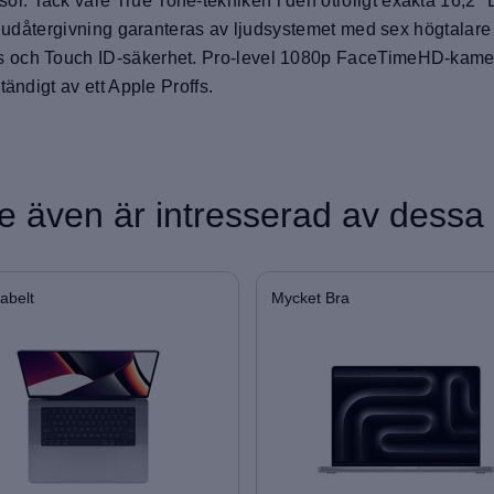
. Tack vare True Tone-tekniken i den otroligt exakta 16,2"
 ljudåtergivning garanteras av ljudsystemet med sex högtalare
 och Touch ID-säkerhet. Pro-level 1080p FaceTimeHD-kamera
ändigt av ett Apple Proffs.
 även är intresserad av dessa
abelt
Mycket Bra