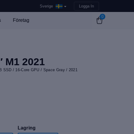
Sverige
Logga In
0
s
Företag
″ M1 2021
B SSD / 16-Core GPU / Space Gray / 2021
Lagring