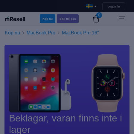
Logga In
0
Köp nu
Sälj till oss
Köp nu
MacBook Pro
MacBook Pro 16"
Beklagar, varan finns inte i
lager