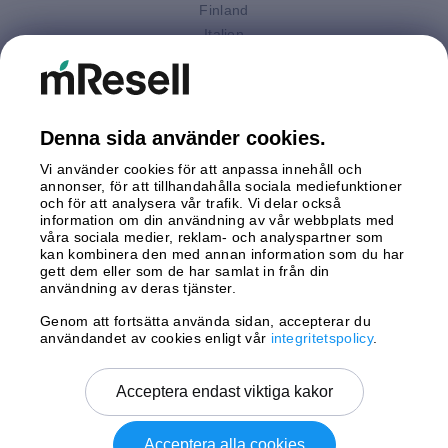
Finland
Italien
Nederländerna
Polen
Spanien
Storbritannien
Denna sida använder cookies.
Sverige
Vi använder cookies för att anpassa innehåll och
Tyskland
annonser, för att tillhandahålla sociala mediefunktioner
Österrike
och för att analysera vår trafik. Vi delar också
information om din användning av vår webbplats med
våra sociala medier, reklam- och analyspartner som
Betalningar
kan kombinera den med annan information som du har
gett dem eller som de har samlat in från din
användning av deras tjänster.
Genom att fortsätta använda sidan, accepterar du
Leverans av
användandet av cookies enligt vår
integritetspolicy
.
Acceptera endast viktiga kakor
Acceptera alla cookies