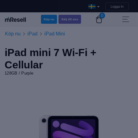
Logga In
0
Köp nu
Sälj till oss
Köp nu
iPad
iPad Mini
iPad mini 7 Wi-Fi +
Cellular
128GB / Purple