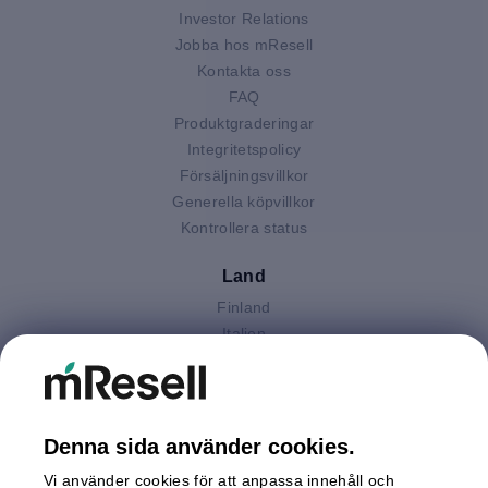
Investor Relations
Jobba hos mResell
Kontakta oss
FAQ
Produktgraderingar
Integritetspolicy
Försäljningsvillkor
Generella köpvillkor
Kontrollera status
Land
Finland
Italien
Nederländerna
Polen
Spanien
Storbritannien
Denna sida använder cookies.
Sverige
Vi använder cookies för att anpassa innehåll och