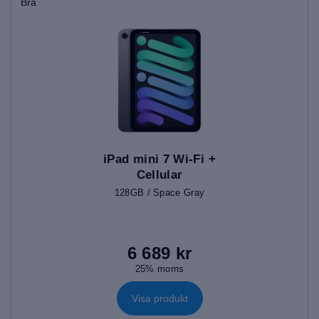
Bra
iPad mini 7 Wi-Fi +
Cellular
128GB / Space Gray
6 689 kr
25% moms
Visa produkt