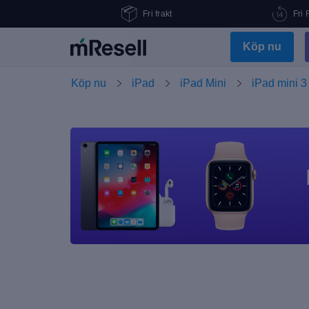
Fri frakt
Fri 
Köp nu
Köp nu
iPad
iPad Mini
iPad mini 3