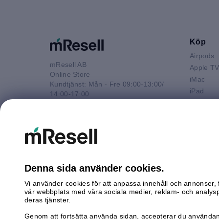
Köp
Airpods
mResell AB
Apple T
Online Store
iMac
Kundtjänst: Mån - Fre 09:00-13:00/
iPad
14:00-17:00
iPhone
Tel: 08-446 800 16
Macbook 
E-post
Macbook
kontakt@mresell.se
Macbook
Macboo
Mac mini
Denna sida använder cookies.
Mac Pro
Vi använder cookies för att anpassa innehåll och annonser, f
Watch
vår webbplats med våra sociala medier, reklam- och analys
Android
deras tjänster.
Genom att fortsätta använda sidan, accepterar du användan