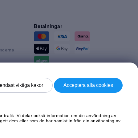
Betalningar
änderna
n
tannien
Leverans av
endast viktiga kakor
Acceptera alla cookies
d
ke
år trafik. Vi delar också information om din användning av
ett dem eller som de har samlat in från din användning av