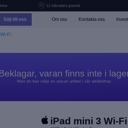
Retur
12 månaders garanti
Sälj till oss
Om oss
Kontakta oss
Inves
 Wi-Fi
Beklagar, varan finns inte i lage
Men du kan välja en annan artikel i vår webbshop
iPad mini 3 Wi-Fi