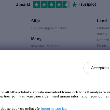
Utmärkt
Sälja
Land
Sälj din Apple-produkt
Finland
V
Italien
Meny
Nederl
Polen
Investor Relations
Spanie
Jobba hos mResell
Air
Storbri
Kontakta oss
 Neo
Sverige
FAQ
Acceptera 
 Pro
Tysklan
Produktgraderingar
k
Österri
Integritetspolicy
Försäljningsvillkor
Generella köpvillkor
ör att tillhandahålla sociala mediefunktioner och för att analysera v
Kontrollera status
partner som kan kombinera den med annan information som du har g
det av cookies enligt vår
integritetspolicy
.