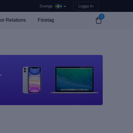
Sverige
Logga In
0
tor Relations
Företag
r