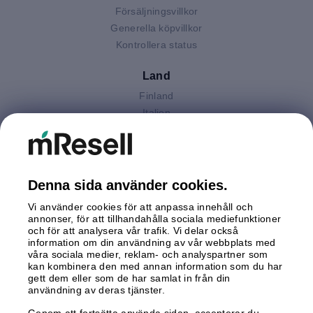
Försäljningsvillkor
Generella köpvillkor
Kontrollera status
Land
Finland
Italien
Nederländerna
Polen
Spanien
Storbritannien
Denna sida använder cookies.
Sverige
Vi använder cookies för att anpassa innehåll och
Tyskland
annonser, för att tillhandahålla sociala mediefunktioner
Österrike
och för att analysera vår trafik. Vi delar också
information om din användning av vår webbplats med
våra sociala medier, reklam- och analyspartner som
Betalningar
kan kombinera den med annan information som du har
gett dem eller som de har samlat in från din
användning av deras tjänster.