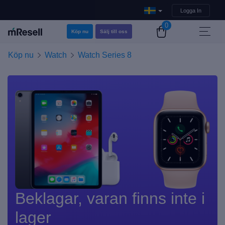
Logga In
0
Köp nu
Sälj till oss
Köp nu
Watch
Watch Series 8
Beklagar, varan finns inte i
lager