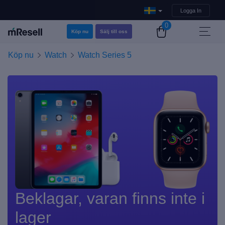
Logga In
0
Köp nu
Sälj till oss
Köp nu
Watch
Watch Series 5
Beklagar, varan finns inte i
lager