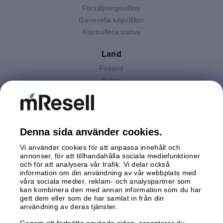
Försäljningsvillkor
Generella köpvillkor
Kontrollera status
Land
Finland
Italien
Nederländerna
Polen
Spanien
Storbritannien
Denna sida använder cookies.
Sverige
Vi använder cookies för att anpassa innehåll och
Tyskland
annonser, för att tillhandahålla sociala mediefunktioner
Österrike
och för att analysera vår trafik. Vi delar också
information om din användning av vår webbplats med
våra sociala medier, reklam- och analyspartner som
Betalningar
kan kombinera den med annan information som du har
gett dem eller som de har samlat in från din
användning av deras tjänster.