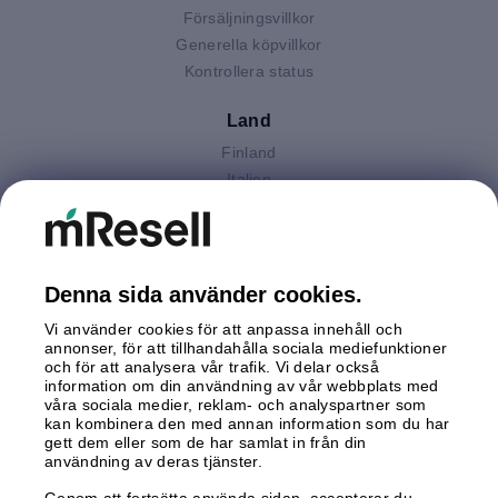
Försäljningsvillkor
Generella köpvillkor
Kontrollera status
Land
Finland
Italien
Nederländerna
Polen
Spanien
Storbritannien
Denna sida använder cookies.
Sverige
Vi använder cookies för att anpassa innehåll och
Tyskland
annonser, för att tillhandahålla sociala mediefunktioner
Österrike
och för att analysera vår trafik. Vi delar också
information om din användning av vår webbplats med
våra sociala medier, reklam- och analyspartner som
Betalningar
kan kombinera den med annan information som du har
gett dem eller som de har samlat in från din
användning av deras tjänster.