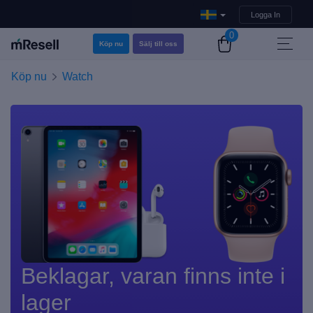
Logga In
0
Köp nu
Sälj till oss
Köp nu
Watch
Beklagar, varan finns inte i
lager