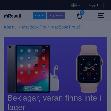
Logga In
0
Köp nu
Sälj till oss
Köp nu
MacBook Pro
MacBook Pro 16"
Beklagar, varan finns inte i
lager