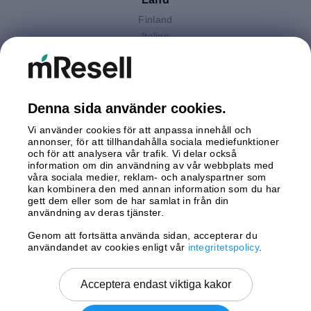
Finland
Italien
Nederländerna
Polen
Spanien
Storbritannien
Denna sida använder cookies.
Sverige
Vi använder cookies för att anpassa innehåll och
Tyskland
annonser, för att tillhandahålla sociala mediefunktioner
Österrike
och för att analysera vår trafik. Vi delar också
information om din användning av vår webbplats med
våra sociala medier, reklam- och analyspartner som
Betalningar
kan kombinera den med annan information som du har
gett dem eller som de har samlat in från din
användning av deras tjänster.
Genom att fortsätta använda sidan, accepterar du
Leverans av
användandet av cookies enligt vår
integritetspolicy
.
Acceptera endast viktiga kakor