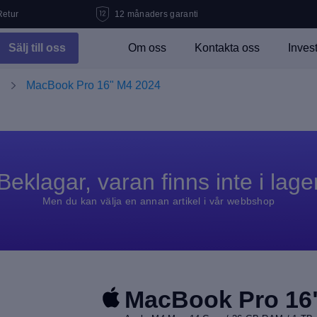
Retur
12 månaders garanti
Sälj till oss
Om oss
Kontakta oss
Inves
MacBook Pro 16" M4 2024
Beklagar, varan finns inte i lage
Men du kan välja en annan artikel i vår webbshop
MacBook Pro 16