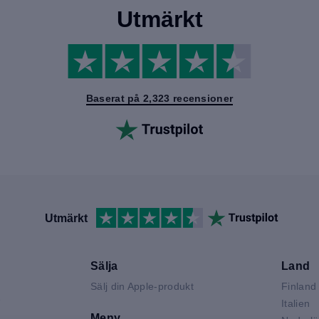
Utmärkt
Baserat på 2,323 recensioner
Utmärkt
Sälja
Land
Sälj din Apple-produkt
Finland
V
Italien
Meny