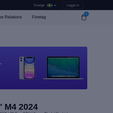
Sverige
Logga In
0
tor Relations
Företag
r
" M4 2024