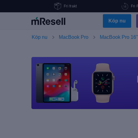
Fri frakt
Fri 
Köp nu
Köp nu
MacBook Pro
MacBook Pro 16"