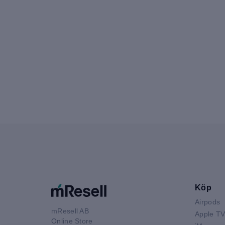
Köp
Airpods
mResell AB
Apple T
Online Store