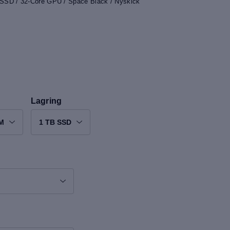
SSD / 32-Core GPU / Space Black / Nyskick
Lagring
M
1 TB SSD