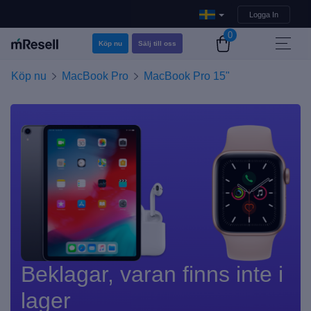
Logga In
0
Köp nu
Sälj till oss
Köp nu
MacBook Pro
MacBook Pro 15"
Beklagar, varan finns inte i
lager