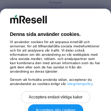
Finland
Italien
Nederländerna
Polen
Spanien
Storbritannien
Denna sida använder cookies.
Sverige
Vi använder cookies för att anpassa innehåll och
Tyskland
annonser, för att tillhandahålla sociala mediefunktioner
Österrike
och för att analysera vår trafik. Vi delar också
information om din användning av vår webbplats med
våra sociala medier, reklam- och analyspartner som
Betalningar
kan kombinera den med annan information som du har
gett dem eller som de har samlat in från din
användning av deras tjänster.
Genom att fortsätta använda sidan, accepterar du
Leverans av
användandet av cookies enligt vår
integritetspolicy
.
Acceptera endast viktiga kakor
Acceptera alla cookies