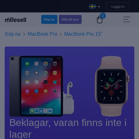
Logga In
0
Köp nu
Sälj till oss
Köp nu
MacBook Pro
MacBook Pro 15"
Beklagar, varan finns inte i
lager