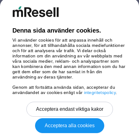
Nederländerna
Polen
Spanien
Storbritannien
Denna sida använder cookies.
Sverige
Vi använder cookies för att anpassa innehåll och
Tyskland
annonser, för att tillhandahålla sociala mediefunktioner
Österrike
och för att analysera vår trafik. Vi delar också
information om din användning av vår webbplats med
våra sociala medier, reklam- och analyspartner som
Betalningar
kan kombinera den med annan information som du har
gett dem eller som de har samlat in från din
användning av deras tjänster.
Genom att fortsätta använda sidan, accepterar du
Leverans av
användandet av cookies enligt vår
integritetspolicy
.
Acceptera endast viktiga kakor
Acceptera alla cookies
Copyright © 2026 mResell All rights reserved.