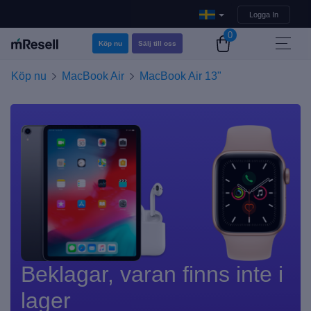
Logga In
0
Köp nu
Sälj till oss
Köp nu
MacBook Air
MacBook Air 13"
Beklagar, varan finns inte i
lager