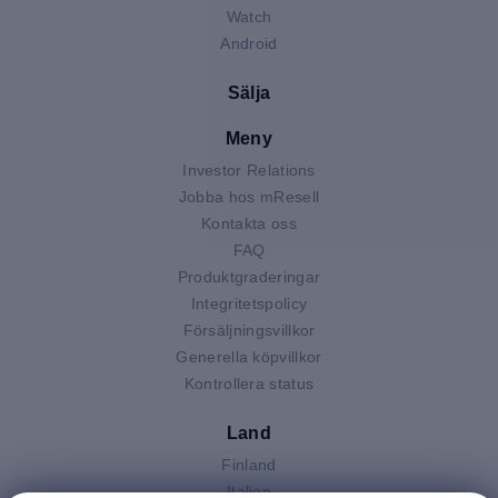
Watch
Android
Sälja
Meny
Investor Relations
Jobba hos mResell
Kontakta oss
FAQ
Produktgraderingar
Integritetspolicy
Försäljningsvillkor
Generella köpvillkor
Kontrollera status
Land
Finland
Italien