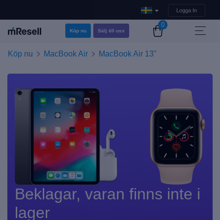
Logga In
0
Köp nu
Sälj till oss
Köp nu
MacBook Air
MacBook Air 13"
Beklagar, varan finns inte i
lager