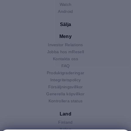
Watch
Android
Sälja
Meny
Investor Relations
Jobba hos mResell
Kontakta oss
FAQ
Produktgraderingar
Integritetspolicy
Försäljningsvillkor
Generella köpvillkor
Kontrollera status
Land
Finland
Italien