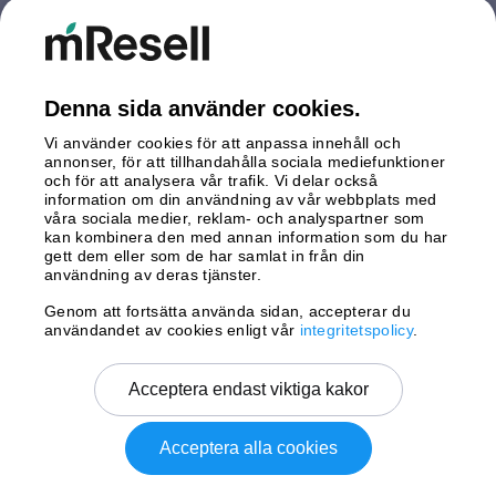
Nederländerna
Polen
Spanien
Storbritannien
Denna sida använder cookies.
Sverige
Vi använder cookies för att anpassa innehåll och
Tyskland
annonser, för att tillhandahålla sociala mediefunktioner
Österrike
och för att analysera vår trafik. Vi delar också
information om din användning av vår webbplats med
våra sociala medier, reklam- och analyspartner som
Betalningar
kan kombinera den med annan information som du har
gett dem eller som de har samlat in från din
användning av deras tjänster.
Genom att fortsätta använda sidan, accepterar du
Leverans av
användandet av cookies enligt vår
integritetspolicy
.
Acceptera endast viktiga kakor
Acceptera alla cookies
Copyright © 2026 mResell All rights reserved.