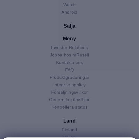
Watch
Android
Sälja
Meny
Investor Relations
Jobba hos mResell
Kontakta oss
FAQ
Produktgraderingar
Integritetspolicy
Försäljningsvillkor
Generella köpvillkor
Kontrollera status
Land
Finland
Italien