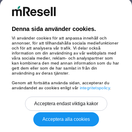
Nederländerna
Polen
Spanien
Storbritannien
Denna sida använder cookies.
Sverige
Vi använder cookies för att anpassa innehåll och
Tyskland
annonser, för att tillhandahålla sociala mediefunktioner
Österrike
och för att analysera vår trafik. Vi delar också
information om din användning av vår webbplats med
våra sociala medier, reklam- och analyspartner som
Betalningar
kan kombinera den med annan information som du har
gett dem eller som de har samlat in från din
användning av deras tjänster.
Genom att fortsätta använda sidan, accepterar du
Leverans av
användandet av cookies enligt vår
integritetspolicy
.
Acceptera endast viktiga kakor
Acceptera alla cookies
Copyright © 2026 mResell All rights reserved.