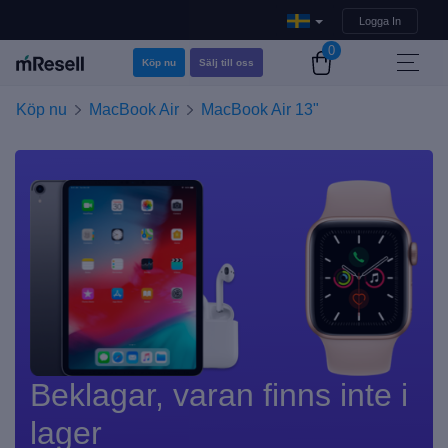
Logga In
0
Köp nu
Sälj till oss
Köp nu
MacBook Air
MacBook Air 13"
Beklagar, varan finns inte i
lager