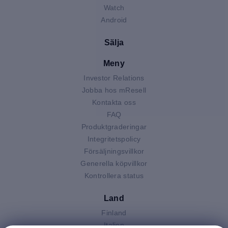
Watch
Android
Sälja
Meny
Investor Relations
Jobba hos mResell
Kontakta oss
FAQ
Produktgraderingar
Integritetspolicy
Försäljningsvillkor
Generella köpvillkor
Kontrollera status
Land
Finland
Italien