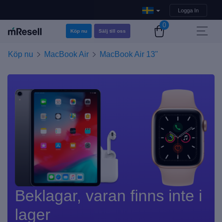
Logga In
0
Köp nu
Sälj till oss
Köp nu
MacBook Air
MacBook Air 13"
Beklagar, varan finns inte i
lager