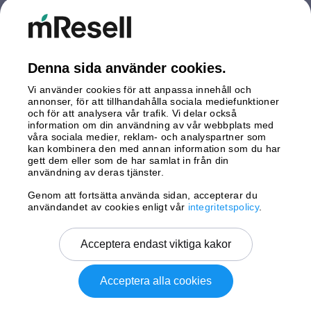
Nederländerna
Polen
Spanien
Storbritannien
Denna sida använder cookies.
Sverige
Vi använder cookies för att anpassa innehåll och
Tyskland
annonser, för att tillhandahålla sociala mediefunktioner
Österrike
och för att analysera vår trafik. Vi delar också
information om din användning av vår webbplats med
våra sociala medier, reklam- och analyspartner som
Betalningar
kan kombinera den med annan information som du har
gett dem eller som de har samlat in från din
användning av deras tjänster.
Genom att fortsätta använda sidan, accepterar du
Leverans av
användandet av cookies enligt vår
integritetspolicy
.
Acceptera endast viktiga kakor
Acceptera alla cookies
Copyright © 2026 mResell All rights reserved.