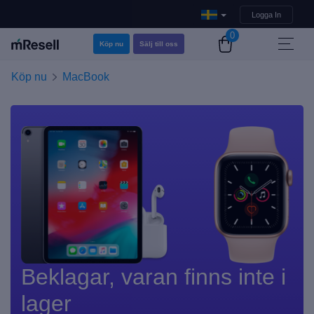
Logga In
0
Köp nu
Sälj till oss
Köp nu
MacBook
Beklagar, varan finns inte i
lager