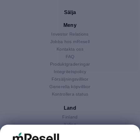
Sälja
Meny
Investor Relations
Jobba hos mResell
Kontakta oss
FAQ
Produktgraderingar
Integritetspolicy
Försäljningsvillkor
Generella köpvillkor
Kontrollera status
Land
Finland
Italien
Nederländerna
Polen