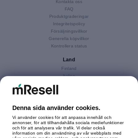
Kontakta oss
FAQ
Produktgraderingar
Integritetspolicy
Försäljningsvillkor
Generella köpvillkor
Kontrollera status
Land
Finland
Italien
Nederländerna
Polen
Spanien
Storbritannien
Denna sida använder cookies.
Sverige
Vi använder cookies för att anpassa innehåll och
Tyskland
annonser, för att tillhandahålla sociala mediefunktioner
Österrike
och för att analysera vår trafik. Vi delar också
information om din användning av vår webbplats med