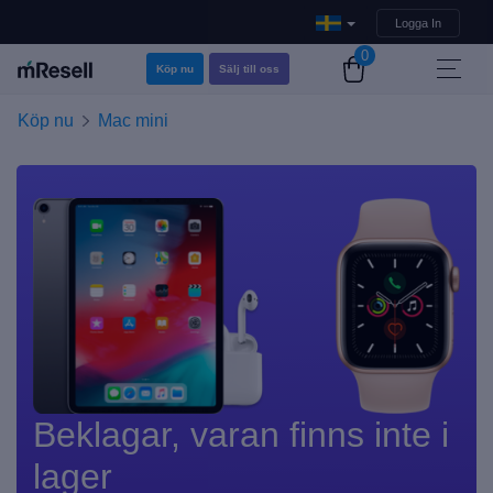
Logga In
0
Köp nu
Sälj till oss
Köp nu
Mac mini
Beklagar, varan finns inte i
lager