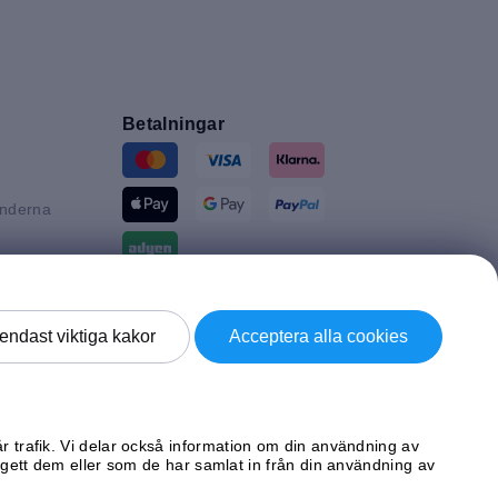
Betalningar
änderna
n
tannien
Leverans av
endast viktiga kakor
Acceptera alla cookies
d
ke
år trafik. Vi delar också information om din användning av
ett dem eller som de har samlat in från din användning av