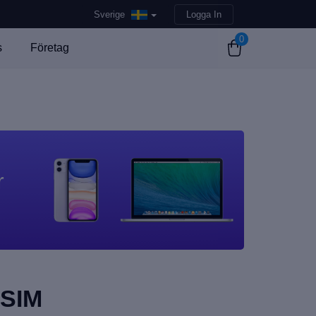
Sverige
Logga In
0
s
Företag
r
eSIM