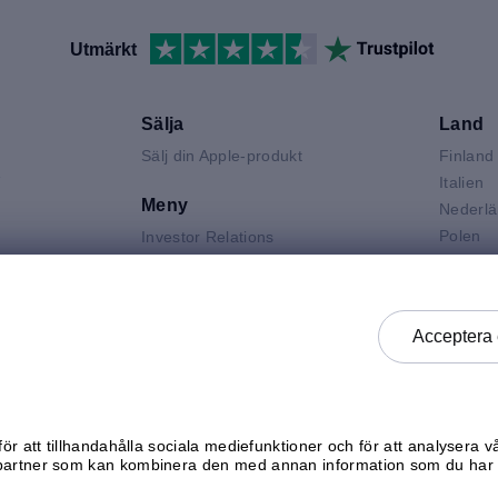
Utmärkt
Sälja
Land
Sälj din Apple-produkt
Finland
V
Italien
Meny
Nederl
Polen
Investor Relations
Spanie
Jobba hos mResell
Air
Storbri
Kontakta oss
 Neo
Sverige
FAQ
Acceptera 
 Pro
Tysklan
Produktgraderingar
k
Österri
Integritetspolicy
Försäljningsvillkor
Generella köpvillkor
ör att tillhandahålla sociala mediefunktioner och för att analysera v
Kontrollera status
partner som kan kombinera den med annan information som du har g