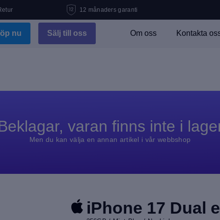
Retur
12 månaders garanti
öp nu
Sälj till oss
Om oss
Kontakta os
Beklagar, varan finns inte i lage
Men du kan välja en annan artikel i vår webbshop
iPhone 17 Dual 