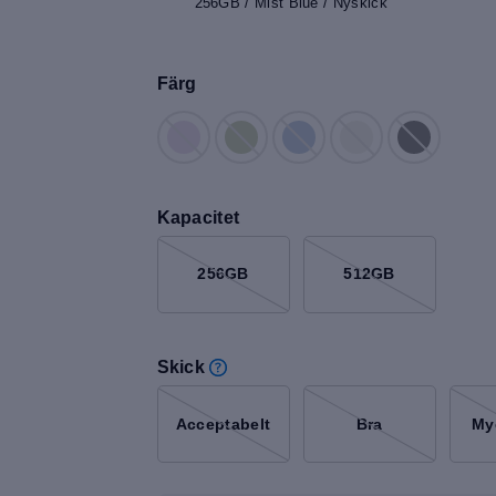
256GB / Mist Blue / Nyskick
Färg
Kapacitet
256GB
512GB
Skick
Acceptabelt
Bra
My