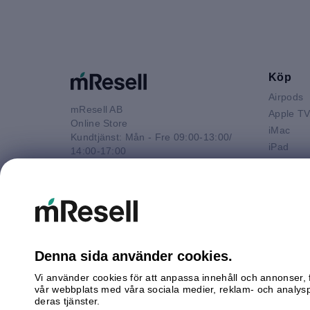
Köp
Airpods
mResell AB
Apple T
Online Store
iMac
Kundtjänst: Mån - Fre 09:00-13:00/
iPad
14:00-17:00
iPhone
Tel: 08-446 800 16
Macbook 
E-post
Macbook
kontakt@mresell.se
Macbook
Macboo
Mac mini
Denna sida använder cookies.
Mac Pro
Vi använder cookies för att anpassa innehåll och annonser, f
Watch
vår webbplats med våra sociala medier, reklam- och analys
Android
deras tjänster.