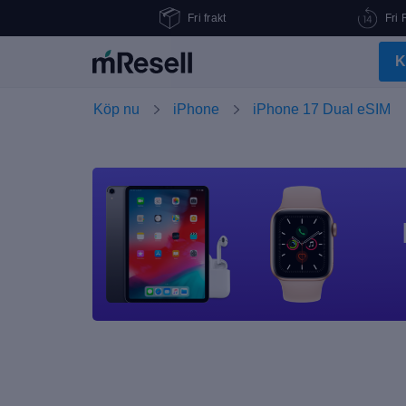
Fri frakt
Fri 
K
Köp nu
iPhone
iPhone 17 Dual eSIM