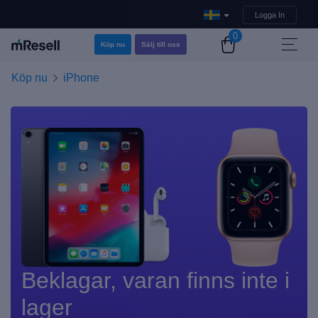
Logga In
0
Köp nu
Sälj till oss
Köp nu
iPhone
Beklagar, varan finns inte i
lager