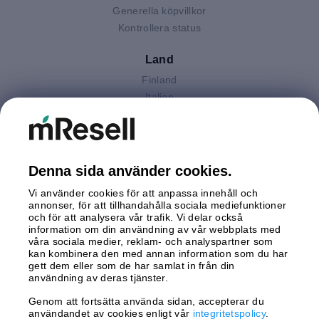
Generella köpvillkor
Kontrollera status
Land
Finland
Italien
Nederländerna
Polen
Spanien
Storbritannien
Denna sida använder cookies.
Sverige
Vi använder cookies för att anpassa innehåll och
Tyskland
annonser, för att tillhandahålla sociala mediefunktioner
Österrike
och för att analysera vår trafik. Vi delar också
information om din användning av vår webbplats med
våra sociala medier, reklam- och analyspartner som
Betalningar
kan kombinera den med annan information som du har
gett dem eller som de har samlat in från din
användning av deras tjänster.
Genom att fortsätta använda sidan, accepterar du
Leverans av
användandet av cookies enligt vår
integritetspolicy
.