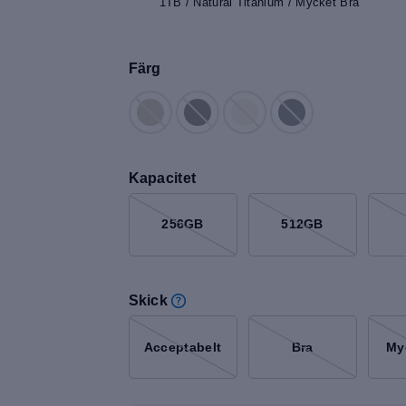
1TB / Natural Titanium / Mycket Bra
Färg
Kapacitet
256GB
512GB
Skick
Acceptabelt
Bra
My