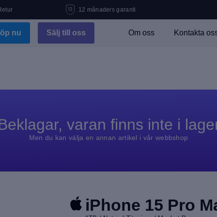
Retur
12 månaders garanti
öp nu
Sälj till oss
Om oss
Kontakta os
Beklagar, varan finns inte i lage
Men du kan välja en annan artikel i vår webbshop
iPhone 15 Pro M