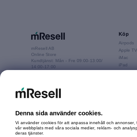
Köp
Airpods
mResell AB
Apple T
Online Store
iMac
Kundtjänst: Mån - Fre 09:00-13:00/
iPad
14:00-17:00
iPhone
Tel: 08-446 800 16
Macbook 
E-post
Macbook
kontakt@mresell.se
Macbook
Macboo
Mac mini
Denna sida använder cookies.
Mac Pro
Vi använder cookies för att anpassa innehåll och annonser, f
Watch
vår webbplats med våra sociala medier, reklam- och analys
Android
deras tjänster.