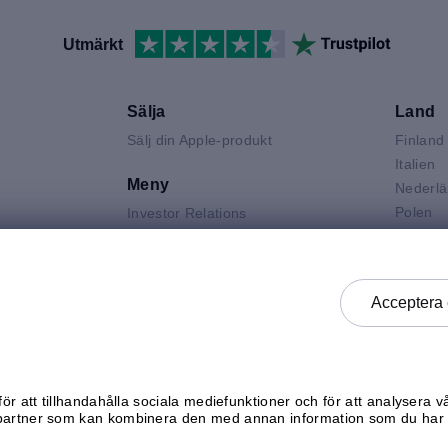
Utmärkt
Sälja
Land
Sälj din Apple-produkt
Finland
V
Italien
Meny
Nederl
Polen
Investor Relations
Spanie
Jobba hos mResell
Air
Storbri
Kontakta oss
 Neo
Sverige
FAQ
Acceptera 
 Pro
Tysklan
Produktgraderingar
k
Österri
Integritetspolicy
Försäljningsvillkor
Generella köpvillkor
ör att tillhandahålla sociala mediefunktioner och för att analysera v
Kontrollera status
partner som kan kombinera den med annan information som du har g