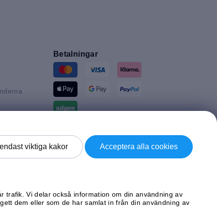
Betalningar
änderna
n
tannien
Leverans av
endast viktiga kakor
Acceptera alla cookies
d
ke
år trafik. Vi delar också information om din användning av
ett dem eller som de har samlat in från din användning av