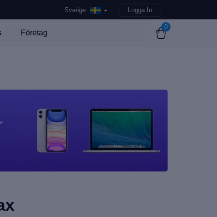
Sverige
Logga In
0
s
Företag
r
ax