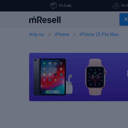
Fri frakt
Fri 
K
Köp nu
iPhone
iPhone 15 Pro Max