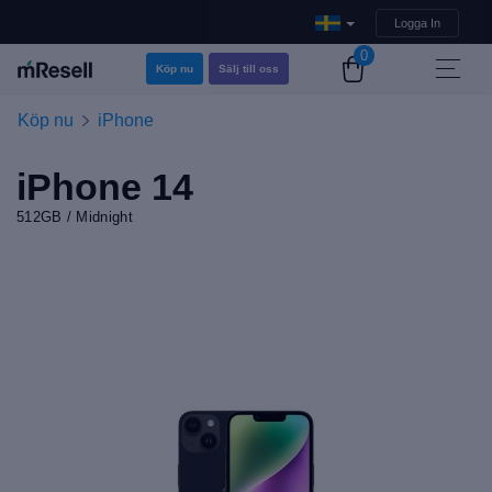
Logga In
0
Köp nu
Sälj till oss
Köp nu
iPhone
iPhone 14
512GB / Midnight