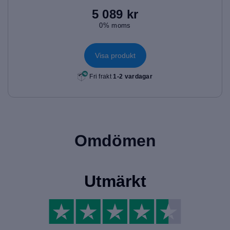
5 089 kr
0% moms
Visa produkt
Fri frakt
1-2 vardagar
Omdömen
Utmärkt