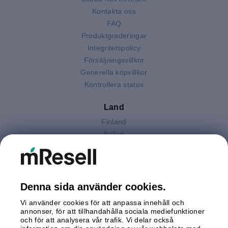
Kontakta oss
FAQ
Produktgraderingar
Integritetspolicy
Försäljningsvillkor
Generella köpvillkor
Kontrollera status
Land
Finland
Italien
Nederländerna
Polen
Spanien
Storbritannien
Denna sida använder cookies.
Sverige
Vi använder cookies för att anpassa innehåll och
Tyskland
annonser, för att tillhandahålla sociala mediefunktioner
Österrike
och för att analysera vår trafik. Vi delar också