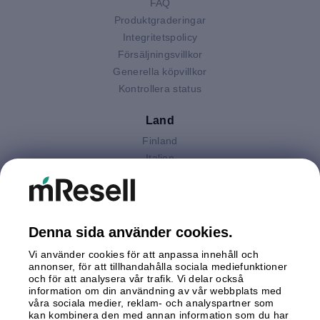
FAQ
Produktgraderingar
Integritetspolicy
Försäljningsvillkor
Generella köpvillkor
Kontrollera status
Land
Finland
Italien
Nederländerna
Polen
Spanien
Storbritannien
Denna sida använder cookies.
Sverige
Vi använder cookies för att anpassa innehåll och
Tyskland
annonser, för att tillhandahålla sociala mediefunktioner
Österrike
och för att analysera vår trafik. Vi delar också
information om din användning av vår webbplats med
våra sociala medier, reklam- och analyspartner som
Betalningar
kan kombinera den med annan information som du har