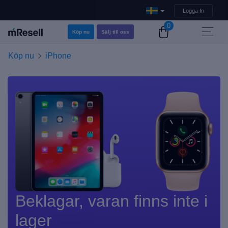
Logga In
0
Köp nu
Sälj till oss
Köp nu
iPhone
Beklagar, varan finns inte i
lager