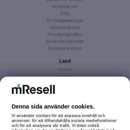
Kontakta oss
FAQ
Produktgraderingar
Integritetspolicy
Försäljningsvillkor
Generella köpvillkor
Kontrollera status
Land
Finland
Italien
Nederländerna
Polen
Spanien
Storbritannien
Denna sida använder cookies.
Sverige
Vi använder cookies för att anpassa innehåll och
Tyskland
annonser, för att tillhandahålla sociala mediefunktioner
Österrike
och för att analysera vår trafik. Vi delar också