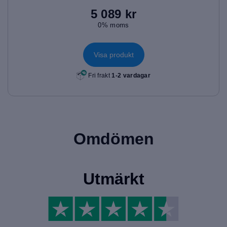
5 089 kr
0% moms
Visa produkt
Fri frakt
1-2 vardagar
Omdömen
Utmärkt