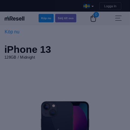
Logga In
0
Köp nu
Sälj till oss
Köp nu
iPhone 13
128GB / Midnight