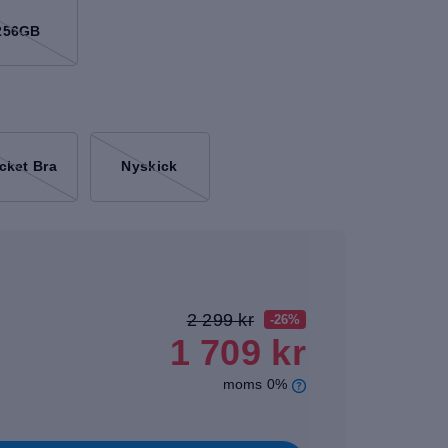
256GB
cket Bra
Nyskick
2 299 kr
-26%
1 709 kr
moms 0%