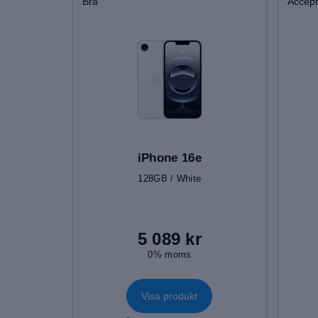
Bra
Accept
iPhone 16e
128GB / White
5 089 kr
0% moms
Visa produkt