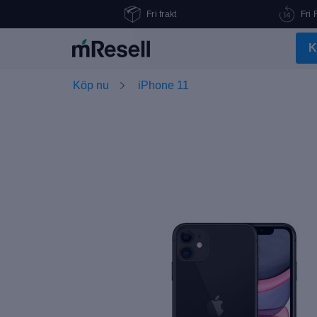
Fri frakt
Fri 
K
Köp nu
iPhone 11