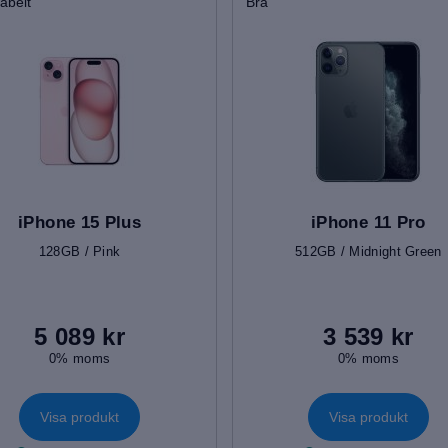
abelt
Bra
iPhone 15 Plus
iPhone 11 Pro
128GB / Pink
512GB / Midnight Green
5 089 kr
3 539 kr
0% moms
0% moms
Visa produkt
Visa produkt