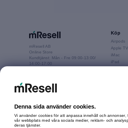
Köp
Airpods
mResell AB
Apple T
Online Store
iMac
Kundtjänst: Mån - Fre 09:00-13:00/
iPad
14:00-17:00
iPhone
Tel: 08-446 800 16
Macbook 
E-post
Macbook
kontakt@mresell.se
Macbook
Macboo
Mac mini
Denna sida använder cookies.
Mac Pro
Vi använder cookies för att anpassa innehåll och annonser, f
Watch
vår webbplats med våra sociala medier, reklam- och analys
Android
deras tjänster.