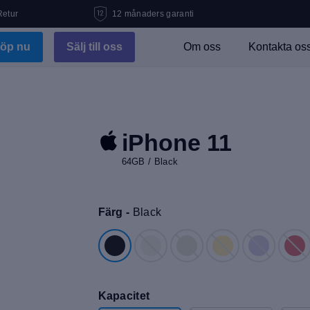
Retur
12 månaders garanti
öp nu
Sälj till oss
Om oss
Kontakta os
iPhone 11
64GB / Black
Färg -
Black
Kapacitet