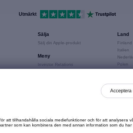
Utmärkt
Sälja
Land
Sälj din Apple-produkt
Finland
V
Italien
Meny
Nederl
Polen
Investor Relations
Spanie
Jobba hos mResell
Air
Storbri
Kontakta oss
 Neo
Sverige
FAQ
Acceptera 
 Pro
Tysklan
Produktgraderingar
k
Österri
Integritetspolicy
Försäljningsvillkor
Generella köpvillkor
ör att tillhandahålla sociala mediefunktioner och för att analysera v
Kontrollera status
partner som kan kombinera den med annan information som du har g