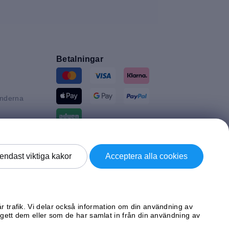
Betalningar
änderna
n
tannien
Leverans av
endast viktiga kakor
Acceptera alla cookies
d
ke
år trafik. Vi delar också information om din användning av
ett dem eller som de har samlat in från din användning av