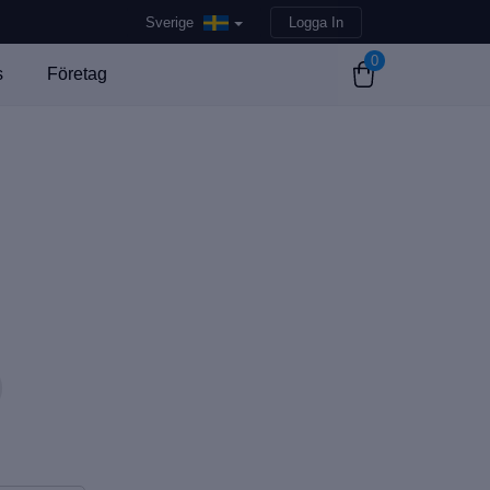
Sverige
Logga In
0
s
Företag