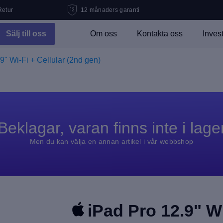
Retur
12 månaders garanti
Sälj till oss
Om oss
Kontakta oss
Inves
9" Wi-Fi + Cellular (2nd gen)
Beklagar, varan finns inte i lage
Men du kan välja en annan artikel i vår webbshop
iPad Pro 12.9" Wi