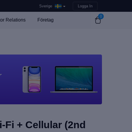
Sverige
Logga In
0
tor Relations
Företag
r
-Fi + Cellular (2nd