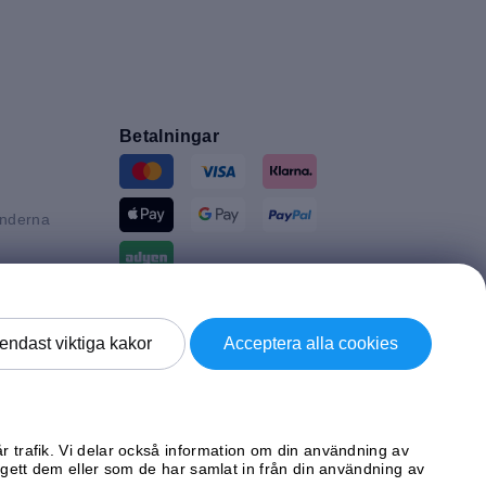
Betalningar
änderna
n
tannien
Leverans av
endast viktiga kakor
Acceptera alla cookies
d
ke
år trafik. Vi delar också information om din användning av
ett dem eller som de har samlat in från din användning av