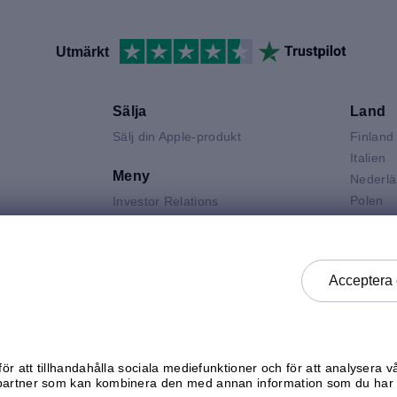
Utmärkt
Sälja
Land
Sälj din Apple-produkt
Finland
V
Italien
Meny
Nederl
Polen
Investor Relations
Spanie
Jobba hos mResell
Air
Storbri
Kontakta oss
 Neo
Sverige
FAQ
Acceptera 
 Pro
Tysklan
Produktgraderingar
k
Österri
Integritetspolicy
Försäljningsvillkor
Generella köpvillkor
ör att tillhandahålla sociala mediefunktioner och för att analysera v
Kontrollera status
partner som kan kombinera den med annan information som du har g