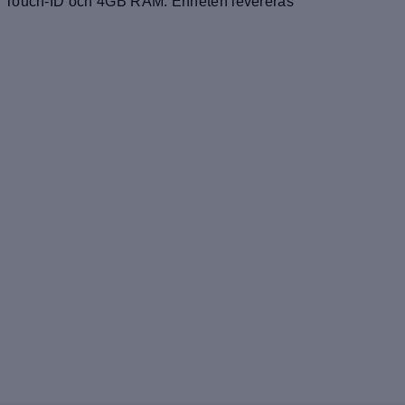
a, Touch-ID och 4GB RAM. Enheten levereras