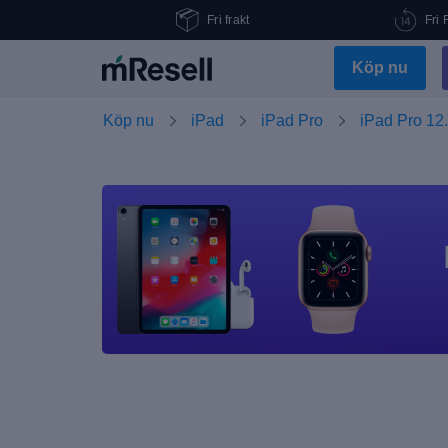
Fri frakt
Fri 
Köp nu
Köp nu
iPad
iPad Pro
iPad Pro 12.