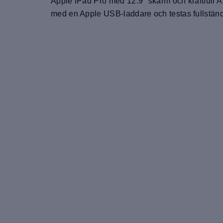
Apple iPad Pro med 12.9" skärm och kraftful
med en Apple USB-laddare och testas fullständi