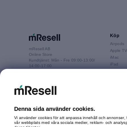
Köp
Airpods
mResell AB
Apple T
Online Store
iMac
Kundtjänst: Mån - Fre 09:00-13:00/
iPad
14:00-17:00
iPhone
Tel: 08-446 800 16
Macbook 
E-post
Macbook
kontakt@mresell.se
Macbook
Macboo
Mac mini
Denna sida använder cookies.
Mac Pro
Vi använder cookies för att anpassa innehåll och annonser, f
Watch
vår webbplats med våra sociala medier, reklam- och analys
Android