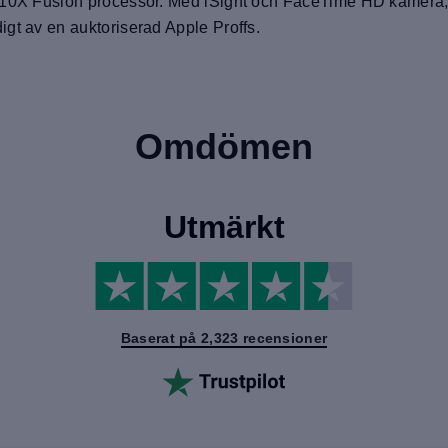
l A10X Fusion processor. Med iSight och FaceTime HD kamer
gt av en auktoriserad Apple Proffs.
Omdömen
Utmärkt
Baserat på 2,323 recensioner