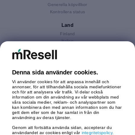
Generella köpvillkor
Kontrollera status
Land
Finland
Italien
Nederländerna
Polen
Spanien
Storbritannien
Denna sida använder cookies.
Sverige
Vi använder cookies för att anpassa innehåll och
Tyskland
annonser, för att tillhandahålla sociala mediefunktioner
Österrike
och för att analysera vår trafik. Vi delar också
information om din användning av vår webbplats med
våra sociala medier, reklam- och analyspartner som
Betalningar
kan kombinera den med annan information som du har
gett dem eller som de har samlat in från din
användning av deras tjänster.
Genom att fortsätta använda sidan, accepterar du
Leverans av
användandet av cookies enligt vår
integritetspolicy
.