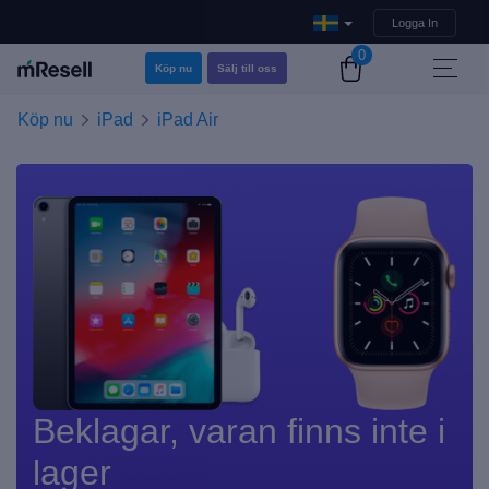
Logga In
0
Köp nu
Sälj till oss
Köp nu
iPad
iPad Air
Beklagar, varan finns inte i
lager