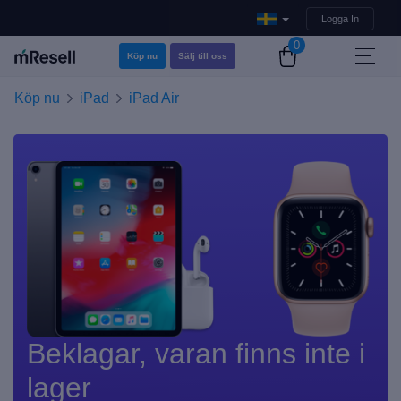
Logga In
0
Köp nu
Sälj till oss
Köp nu
iPad
iPad Air
Beklagar, varan finns inte i
lager