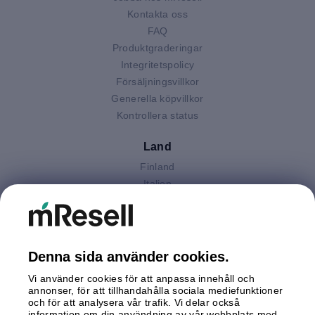
Kontakta oss
FAQ
Produktgraderingar
Integritetspolicy
Försäljningsvillkor
Generella köpvillkor
Kontrollera status
Land
Finland
Italien
Nederländerna
Polen
Spanien
Storbritannien
Denna sida använder cookies.
Sverige
Vi använder cookies för att anpassa innehåll och
Tyskland
annonser, för att tillhandahålla sociala mediefunktioner
Österrike
och för att analysera vår trafik. Vi delar också
information om din användning av vår webbplats med