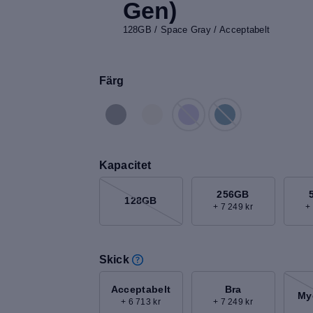
Gen)
128GB / Space Gray / Acceptabelt
Färg
Kapacitet
256GB
128GB
+ 7 249 kr
+
Skick
Acceptabelt
Bra
My
+ 6 713 kr
+ 7 249 kr