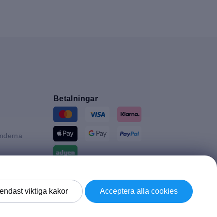
Betalningar
änderna
n
tannien
Leverans av
endast viktiga kakor
Acceptera alla cookies
d
ke