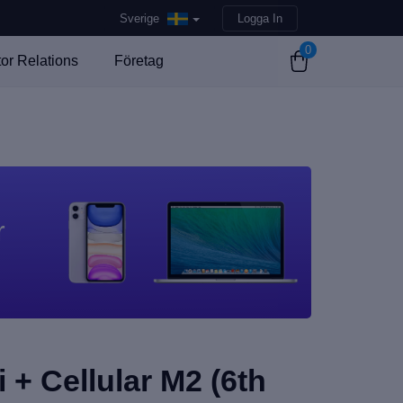
Sverige
Logga In
0
tor Relations
Företag
r
i + Cellular M2 (6th