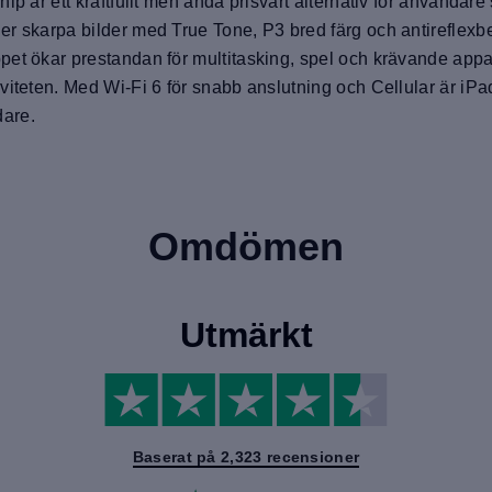
ip är ett kraftfullt men ändå prisvärt alternativ för använda
r skarpa bilder med True Tone, P3 bred färg och antireflexbel
pet ökar prestandan för multitasking, spel och krävande app
viteten. Med Wi-Fi 6 för snabb anslutning och Cellular är iPa
dare.
Omdömen
Utmärkt
Baserat på 2,323 recensioner