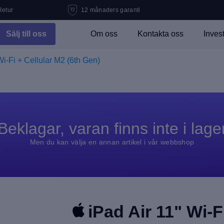
Retur
12 månaders garanti
Sälj till oss
Om oss
Kontakta oss
Inves
Wi-Fi + Cellular M2 (6th Gen)
Beklagar, varan finns inte i lage
Men du kan välja en annan artikel i vår webbshop
iPad Air 11" Wi-F