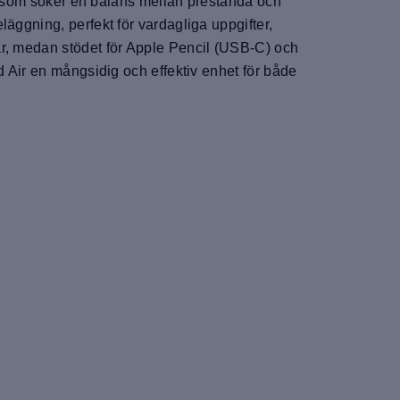
re som söker en balans mellan prestanda och
äggning, perfekt för vardagliga uppgifter,
ar, medan stödet för Apple Pencil (USB‑C) och
d Air en mångsidig och effektiv enhet för både