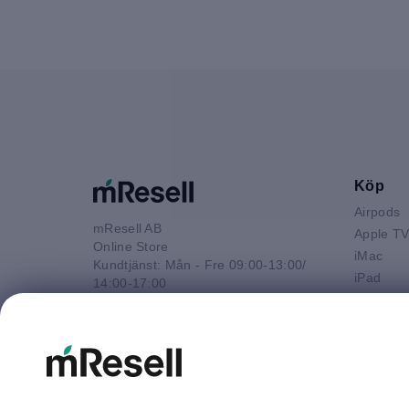
Köp
Airpods
mResell AB
Apple T
Online Store
iMac
Kundtjänst: Mån - Fre 09:00-13:00/
iPad
14:00-17:00
iPhone
Tel: 08-446 800 16
Macbook 
E-post
Macbook
kontakt@mresell.se
Macbook
Macboo