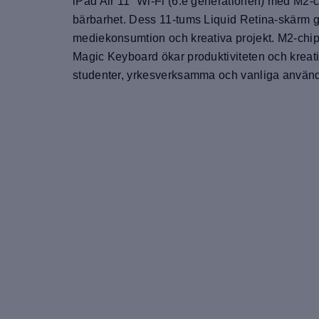
iPad Air 11” Wi-Fi (6:e generationen) med M2-ch
bärbarhet. Dess 11-tums Liquid Retina-skärm ge
mediekonsumtion och kreativa projekt. M2-chip
Magic Keyboard ökar produktiviteten och kreati
studenter, yrkesverksamma och vanliga använ