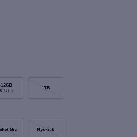
512GB
1TB
 6 713 kr
cket Bra
Nyskick