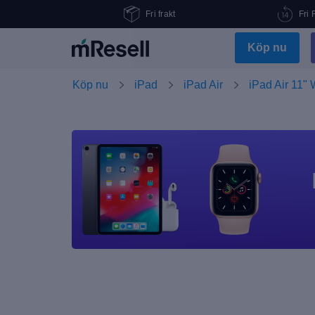
Fri frakt
Fri 
Köp nu
Köp nu
iPad
iPad Air
iPad Air 11" 