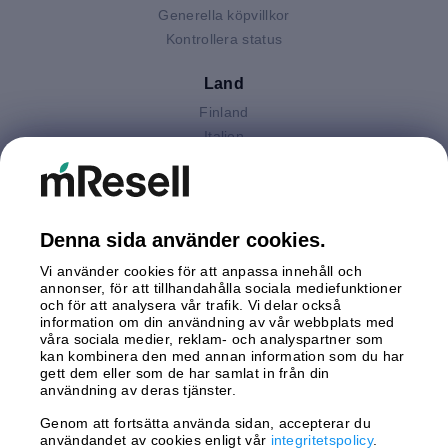
Generella köpvillkor
Kontrollera status
Land
Finland
Italien
Nederländerna
Polen
Spanien
Storbritannien
Denna sida använder cookies.
Sverige
Vi använder cookies för att anpassa innehåll och
Tyskland
annonser, för att tillhandahålla sociala mediefunktioner
Österrike
och för att analysera vår trafik. Vi delar också
information om din användning av vår webbplats med
våra sociala medier, reklam- och analyspartner som
Betalningar
kan kombinera den med annan information som du har
gett dem eller som de har samlat in från din
användning av deras tjänster.
Genom att fortsätta använda sidan, accepterar du
Leverans av
användandet av cookies enligt vår
integritetspolicy
.