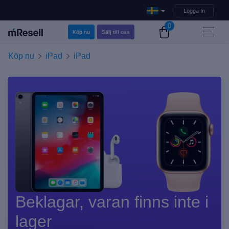
Logga In
0
Köp nu
Sälj till oss
Köp nu
iPad
iPad
Beklagar, varan finns inte i
lager