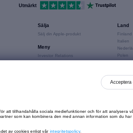
Utmärkt
Sälja
Land
Sälj din Apple-produkt
Finland
V
Italien
Meny
Nederl
Polen
Investor Relations
Spanie
Jobba hos mResell
Air
Storbri
Kontakta oss
 Neo
Sverige
FAQ
Acceptera 
 Pro
Tysklan
Produktgraderingar
k
Österri
Integritetspolicy
Försäljningsvillkor
Generella köpvillkor
ör att tillhandahålla sociala mediefunktioner och för att analysera v
Kontrollera status
partner som kan kombinera den med annan information som du har g
det av cookies enligt vår
integritetspolicy
.