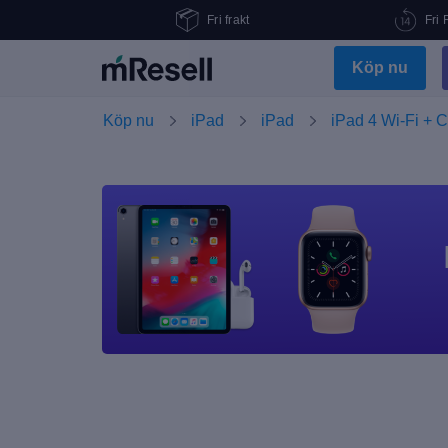
Fri frakt
Fri 
Köp nu
Köp nu
iPad
iPad
iPad 4 Wi-Fi + C