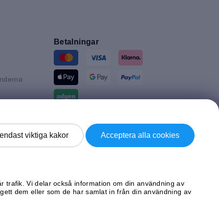
Betalningar
änderna
n
tannien
Leverans av
endast viktiga kakor
Acceptera alla cookies
d
ke
år trafik. Vi delar också information om din användning av
ett dem eller som de har samlat in från din användning av