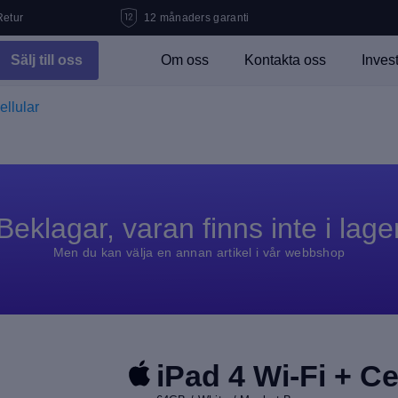
Retur
12 månaders garanti
Sälj till oss
Om oss
Kontakta oss
Inves
ellular
Beklagar, varan finns inte i lage
Men du kan välja en annan artikel i vår webbshop
iPad 4 Wi-Fi + Ce