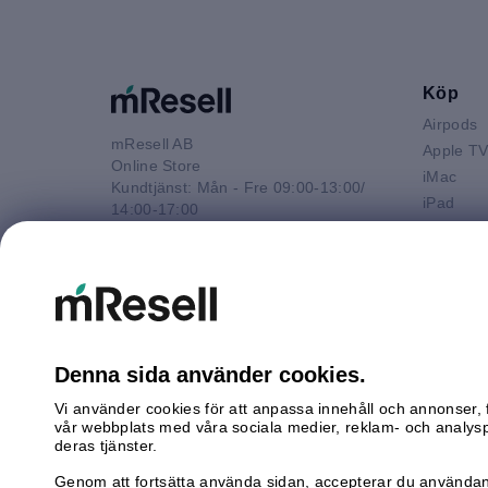
Köp
Airpods
mResell AB
Apple T
Online Store
iMac
Kundtjänst: Mån - Fre 09:00-13:00/
iPad
14:00-17:00
iPhone
Tel: 08-446 800 16
Macbook 
E-post
Macbook
kontakt@mresell.se
Macbook
Macboo
Mac mini
Denna sida använder cookies.
Mac Pro
Vi använder cookies för att anpassa innehåll och annonser, f
Watch
vår webbplats med våra sociala medier, reklam- och analys
Android
deras tjänster.
Genom att fortsätta använda sidan, accepterar du användan