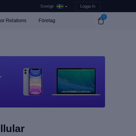
Sverige
Logga In
0
tor Relations
Företag
r
llular