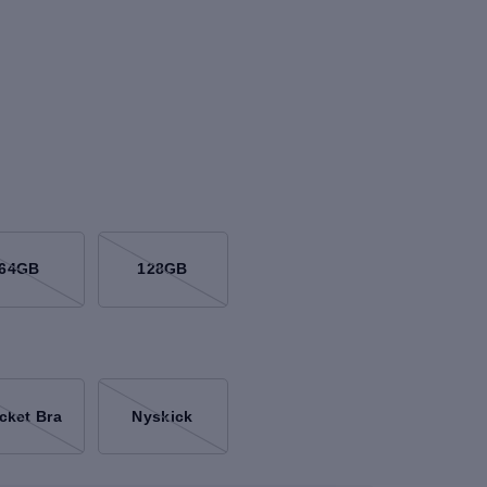
64GB
128GB
cket Bra
Nyskick