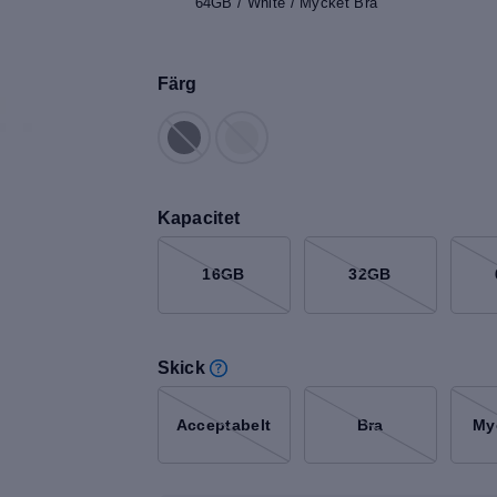
64GB / White / Mycket Bra
Färg
Kapacitet
16GB
32GB
Skick
Acceptabelt
Bra
My