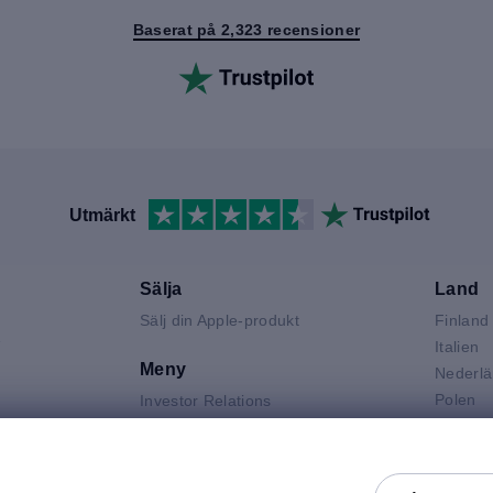
Baserat på 2,323 recensioner
Utmärkt
Sälja
Land
Sälj din Apple-produkt
Finland
V
Italien
Meny
Nederl
Polen
Investor Relations
Spanie
Jobba hos mResell
Air
Storbri
Kontakta oss
 Neo
Sverige
FAQ