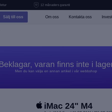
Retur
12 månaders garanti
Sälj till oss
Om oss
Kontakta oss
Inves
4
Beklagar, varan finns inte i lage
Men du kan välja en annan artikel i vår webbshop
iMac 24" M4