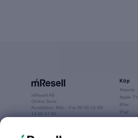
Köp
Airpods
mResell AB
Apple T
Online Store
iMac
Kundtjänst: Mån - Fre 09:00-13:00/
iPad
14:00-17:00
iPhone
Tel: 08-446 800 16
Macbook 
E-post
Macbook
kontakt@mresell.se