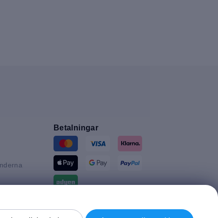
Betalningar
änderna
n
tannien
Leverans av