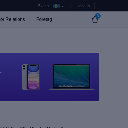
Sverige
Logga In
0
tor Relations
Företag
r