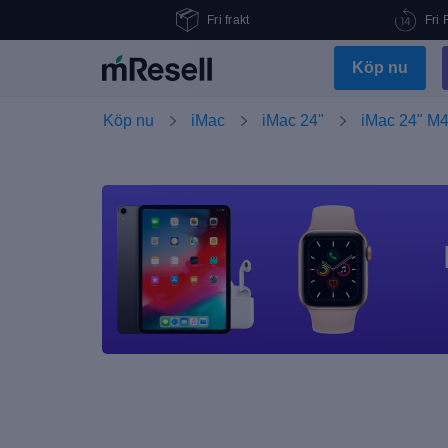
Fri frakt
Fri 
Köp nu
Köp nu
iMac
iMac 24"
iMac 24" M