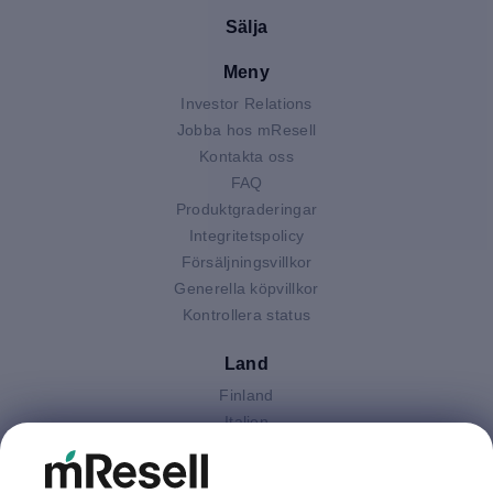
Sälja
Meny
Investor Relations
Jobba hos mResell
Kontakta oss
FAQ
Produktgraderingar
Integritetspolicy
Försäljningsvillkor
Generella köpvillkor
Kontrollera status
Land
Finland
Italien
Nederländerna
Polen