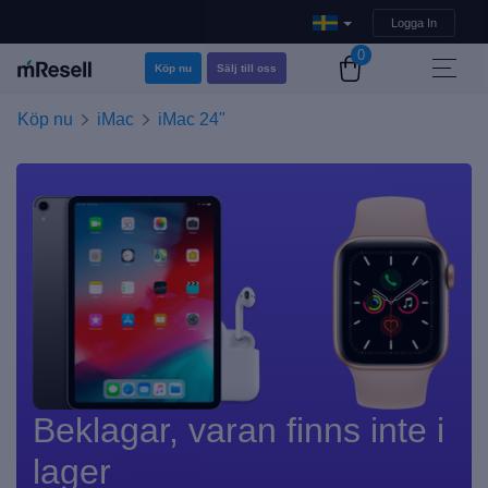
Logga In
0
Köp nu
Sälj till oss
Köp nu
iMac
iMac 24"
Beklagar, varan finns inte i
lager