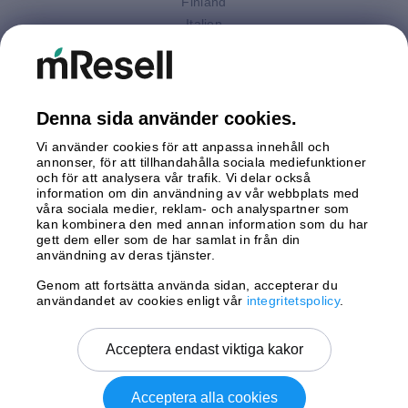
Finland
Italien
Nederländerna
Polen
Spanien
Storbritannien
Denna sida använder cookies.
Sverige
Vi använder cookies för att anpassa innehåll och
Tyskland
annonser, för att tillhandahålla sociala mediefunktioner
Österrike
och för att analysera vår trafik. Vi delar också
information om din användning av vår webbplats med
våra sociala medier, reklam- och analyspartner som
Betalningar
kan kombinera den med annan information som du har
gett dem eller som de har samlat in från din
användning av deras tjänster.
Genom att fortsätta använda sidan, accepterar du
Leverans av
användandet av cookies enligt vår
integritetspolicy
.
Acceptera endast viktiga kakor
Acceptera alla cookies