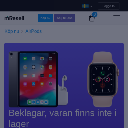
Logga In
0
Köp nu
Sälj till oss
Köp nu
AirPods
Beklagar, varan finns inte i
lager