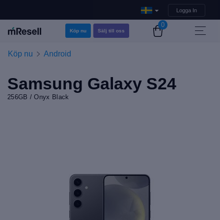
Logga In
0
Köp nu
Sälj till oss
Köp nu
Android
Samsung Galaxy S24
256GB / Onyx Black