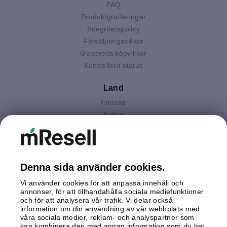
FAQ
Produktgraderingar
Integritetspolicy
Försäljningsvillkor
Generella köpvillkor
Kontrollera status
Land
Finland
Italien
Nederländerna
Polen
Spanien
Storbritannien
Denna sida använder cookies.
Sverige
Vi använder cookies för att anpassa innehåll och
Tyskland
annonser, för att tillhandahålla sociala mediefunktioner
Österrike
och för att analysera vår trafik. Vi delar också
information om din användning av vår webbplats med
våra sociala medier, reklam- och analyspartner som
Betalningar
kan kombinera den med annan information som du har