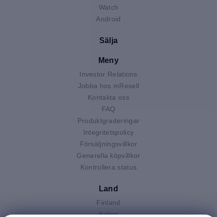
Watch
Android
Sälja
Meny
Investor Relations
Jobba hos mResell
Kontakta oss
FAQ
Produktgraderingar
Integritetspolicy
Försäljningsvillkor
Generella köpvillkor
Kontrollera status
Land
Finland
Italien