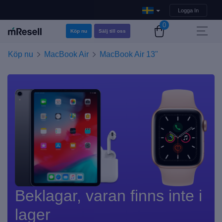
Logga In
0
Köp nu
Sälj till oss
Köp nu
MacBook Air
MacBook Air 13"
Beklagar, varan finns inte i
lager