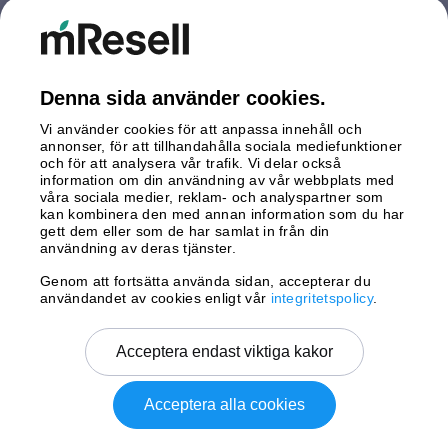
Nederländerna
Polen
Spanien
Storbritannien
Denna sida använder cookies.
Sverige
Vi använder cookies för att anpassa innehåll och
Tyskland
annonser, för att tillhandahålla sociala mediefunktioner
Österrike
och för att analysera vår trafik. Vi delar också
information om din användning av vår webbplats med
våra sociala medier, reklam- och analyspartner som
Betalningar
kan kombinera den med annan information som du har
gett dem eller som de har samlat in från din
användning av deras tjänster.
Genom att fortsätta använda sidan, accepterar du
Leverans av
användandet av cookies enligt vår
integritetspolicy
.
Acceptera endast viktiga kakor
Acceptera alla cookies
Copyright © 2026 mResell All rights reserved.