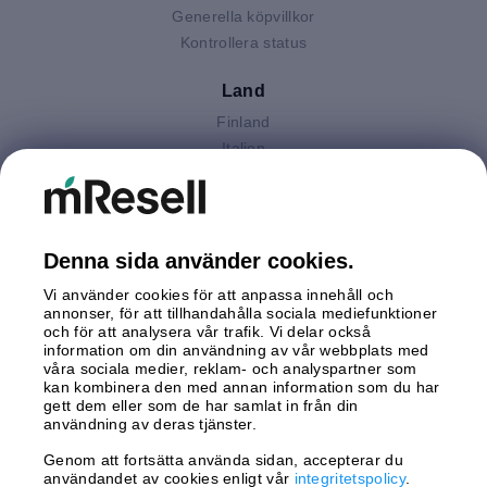
Generella köpvillkor
Kontrollera status
Land
Finland
Italien
Nederländerna
Polen
Spanien
Storbritannien
Denna sida använder cookies.
Sverige
Vi använder cookies för att anpassa innehåll och
Tyskland
annonser, för att tillhandahålla sociala mediefunktioner
Österrike
och för att analysera vår trafik. Vi delar också
information om din användning av vår webbplats med
våra sociala medier, reklam- och analyspartner som
Betalningar
kan kombinera den med annan information som du har
gett dem eller som de har samlat in från din
användning av deras tjänster.
Genom att fortsätta använda sidan, accepterar du
Leverans av
användandet av cookies enligt vår
integritetspolicy
.