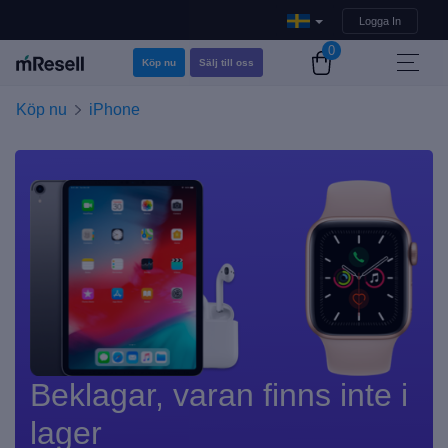
Logga In
0
Köp nu
Sälj till oss
Köp nu
iPhone
Beklagar, varan finns inte i
lager