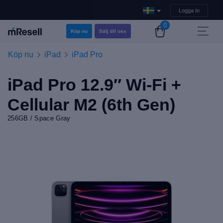
Logga In
0
Köp nu
Sälj till oss
Köp nu
iPad
iPad Pro
iPad Pro 12.9″ Wi-Fi +
Cellular M2 (6th Gen)
256GB / Space Gray