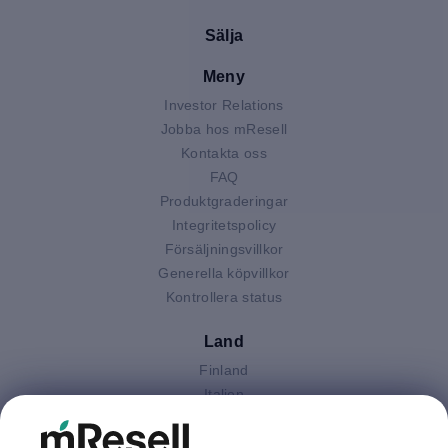
Sälja
Meny
Investor Relations
Jobba hos mResell
Kontakta oss
FAQ
Produktgraderingar
Integritetspolicy
Försäljningsvillkor
Generella köpvillkor
Kontrollera status
Land
Finland
Italien
Nederländerna
Polen