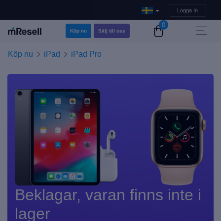
Logga In
0
Köp nu
Sälj till oss
Köp nu
iPad
iPad Pro
Beklagar, varan finns inte i
lager