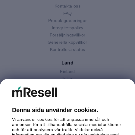
Kontakta oss
FAQ
Produktgraderingar
Integritetspolicy
Försäljningsvillkor
Generella köpvillkor
Kontrollera status
Land
Finland
Italien
Nederländerna
Polen
Spanien
Storbritannien
Denna sida använder cookies.
Sverige
Vi använder cookies för att anpassa innehåll och
Tyskland
annonser, för att tillhandahålla sociala mediefunktioner
Österrike
och för att analysera vår trafik. Vi delar också
information om din användning av vår webbplats med