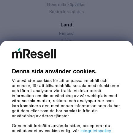
Generella köpvillkor
Kontrollera status
Land
Finland
Italien
Nederländerna
Polen
Spanien
Storbritannien
Denna sida använder cookies.
Sverige
Vi använder cookies för att anpassa innehåll och
Tyskland
annonser, för att tillhandahålla sociala mediefunktioner
Österrike
och för att analysera vår trafik. Vi delar också
information om din användning av vår webbplats med
våra sociala medier, reklam- och analyspartner som
Betalningar
kan kombinera den med annan information som du har
gett dem eller som de har samlat in från din
användning av deras tjänster.
Genom att fortsätta använda sidan, accepterar du
Leverans av
användandet av cookies enligt vår
integritetspolicy
.