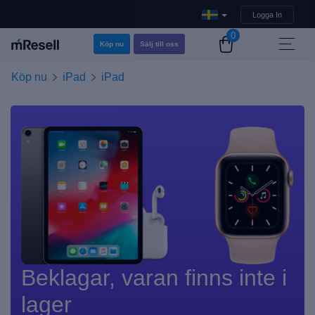
Logga In
0
Köp nu
Sälj till oss
Köp nu
iPad
iPad
Beklagar, varan finns inte i
lager