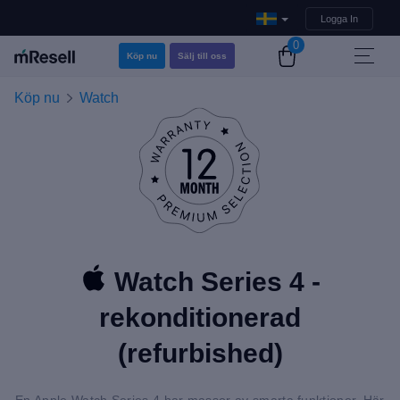
Logga In
0
Köp nu
Sälj till oss
Köp nu
Watch
Watch Series 4 -
rekonditionerad
(refurbished)