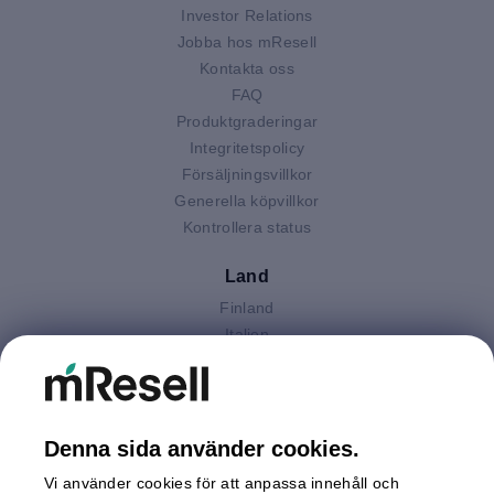
Investor Relations
Jobba hos mResell
Kontakta oss
FAQ
Produktgraderingar
Integritetspolicy
Försäljningsvillkor
Generella köpvillkor
Kontrollera status
Land
Finland
Italien
Nederländerna
Polen
Spanien
Storbritannien
Denna sida använder cookies.
Sverige
Vi använder cookies för att anpassa innehåll och
Tyskland