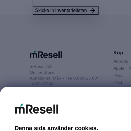
Skicka in inventarielistan
Köp
Airpods
mResell AB
Apple T
Online Store
iMac
Kundtjänst: Mån - Fre 09:00-13:00/
iPad
14:00-17:00
iPhone
Tel: 08-446 800 16
Macbook 
E-post
Macbook
kontakt@mresell.se
Macbook
Macboo
Mac mini
Denna sida använder cookies.