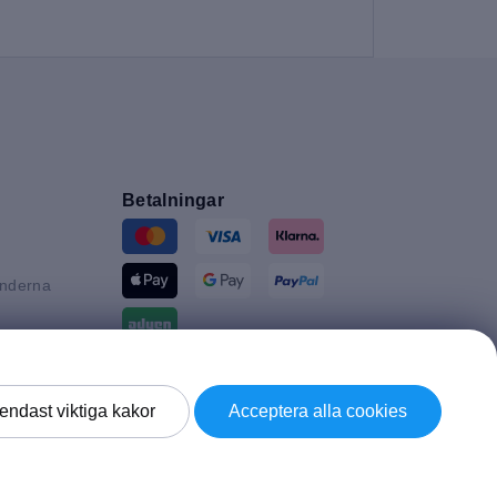
Betalningar
änderna
n
tannien
Leverans av
endast viktiga kakor
Acceptera alla cookies
d
ke