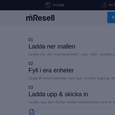
Fri frakt
Fri 
K
01
Ladda ner mallen
Ladda ner vår inventariemall i .xlsx- eller .numbers fö
02
Fyll i era enheter
Lägg till enhetsdetaljer som typ, modell, lagring, sk
03
Ladda upp & skicka in
Ladda upp den ifyllda mallen tillsammans med er e