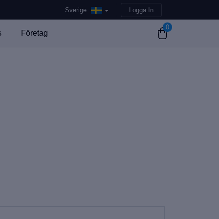
Sverige
Logga In
0
s
Företag