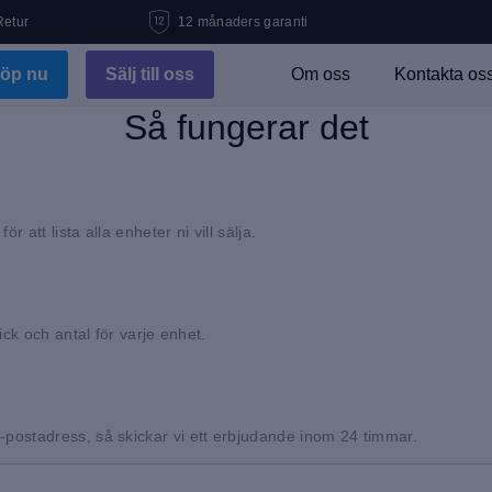
Retur
12 månaders garanti
öp nu
Sälj till oss
Om oss
Kontakta os
Så fungerar det
r att lista alla enheter ni vill sälja.
ick och antal för varje enhet.
-postadress, så skickar vi ett erbjudande inom 24 timmar.