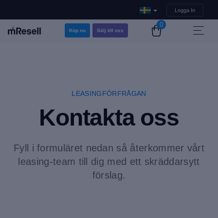
Logga In
0
Köp nu
Sälj till oss
LEASINGFÖRFRÅGAN
Kontakta oss
Fyll i formuläret nedan så återkommer vårt
leasing-team till dig med ett skräddarsytt
förslag.