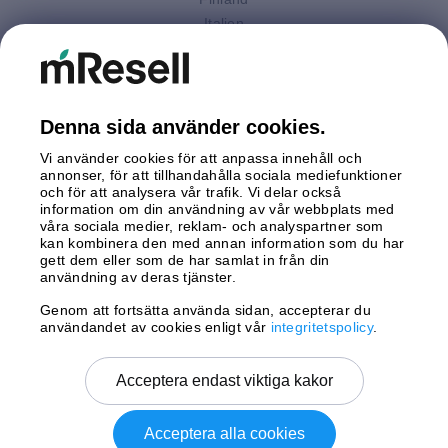
Italien
Nederländerna
Polen
Spanien
Storbritannien
Denna sida använder cookies.
Sverige
Vi använder cookies för att anpassa innehåll och
Tyskland
annonser, för att tillhandahålla sociala mediefunktioner
Österrike
och för att analysera vår trafik. Vi delar också
information om din användning av vår webbplats med
våra sociala medier, reklam- och analyspartner som
Betalningar
kan kombinera den med annan information som du har
gett dem eller som de har samlat in från din
användning av deras tjänster.
Genom att fortsätta använda sidan, accepterar du
Leverans av
användandet av cookies enligt vår
integritetspolicy
.
Acceptera endast viktiga kakor
Acceptera alla cookies